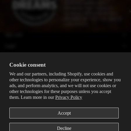
productos certificados y
trabajamos bajo estándares
M
europeos, ofreciendo flores y
derivados de CBD con rigor en
ABRE
TU
cada proceso.
FRANQUICIA
Sitio web
SWEED DREAMS
Únete a la red de distribución
Legal
de CBD premium
QUIERO MI FRANQUICIA
Dirección
Pontevedra, España
Cookie consent
659 723 047
info@sweeddreams.com
We and our partners, including Shopify, use cookies and
other technologies to personalize your experience, show you
Newsletter
ads, and perform analytics, and we will not use cookies or
Afíliate a nuestro boletín para recibir información, promociones y
other technologies for these purposes unless you accept
estés al tanto de todo lo que tenemos para ti. No te enviaremos
them. Learn more in our
Privacy Policy
spam!
Correo electrónico
Política de privacidad
Accept
Preferencias de cookies
© 2026
Sweeddreamscbds
,
Tecnología de Shopify
Términos y políticas
Decline