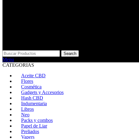
Search
Menu
CATEGORIAS
Aceite CBD
Flores
Cosmética
Gadgets y Accesorios
Hash CBD
Indumentaria
Libros
Neo
Packs y combos
Papel de Liar
Preliados
Vapers