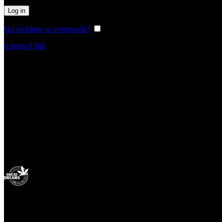
Log in
Ha olvidado su contraseña?
Guardar datos
0
items
0,00
€