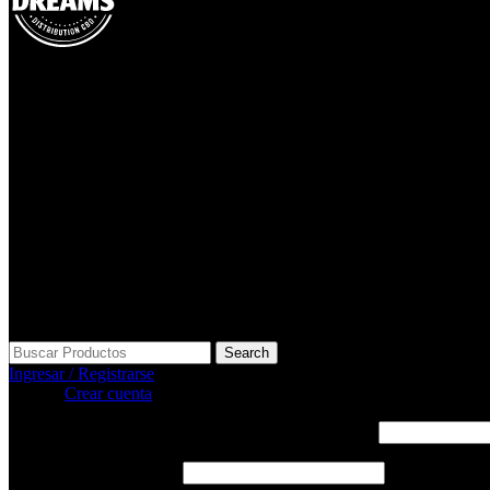
Search
Ingresar / Registrarse
Ingresar
Crear cuenta
Nombre de usuario o correo electrónico
*
Obligatorio
Contraseña
*
Obligatorio